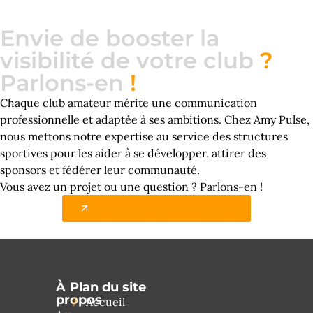
Envie de booster la
visibilité de votre club
?
Parlons-en
!
Chaque club amateur mérite une communication
professionnelle et adaptée à ses ambitions. Chez Amy Pulse,
nous mettons notre expertise au service des structures
sportives pour les aider à se développer, attirer des
sponsors et fédérer leur communauté.
Vous avez un projet ou une question ? Parlons-en !
Planifier un appel découverte
À
Plan du site
propos
Accueil