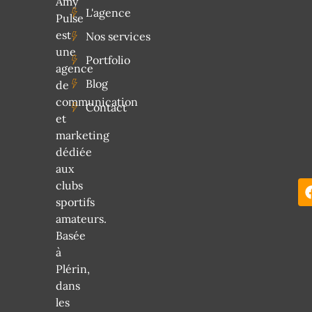
Amy
L'agence
Pulse
est
Nos services
une
Portfolio
agence
Blog
de
communication
Contact
et
marketing
dédiée
aux
clubs
sportifs
amateurs.
Basée
à
Plérin,
dans
les