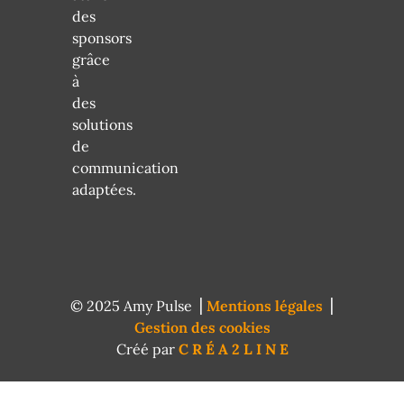
des
sponsors
grâce
à
des
solutions
de
communication
adaptées.
© 2025 Amy Pulse ⎥
Mentions légales
⎥
Gestion des cookies
Créé par
C R É A 2 L I N E